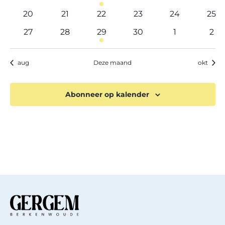
evenementen
evenementen
evenement
evenementen
evenemente
eve
0
0
0
0
0
0
20
21
22
23
24
25
evenementen
evenementen
evenementen
evenementen
evenemente
eve
0
0
1
0
0
0
27
28
29
30
1
2
evenementen
evenementen
evenement
evenementen
evenement
eve
aug
Deze maand
okt
Abonneer op kalender