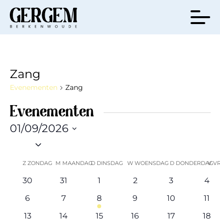
Zang
Evenementen
Zang
Evenementen
01/09/2026
Selecteer
een
Kalender
Z
ZONDAG
M
MAANDAG
D
DINSDAG
W
WOENSDAG
D
DONDERDAG
V
V
datum.
van
0
0
0
0
0
0
30
31
1
2
3
4
evenementen
evenementen
evenementen
evenementen
evenemente
eve
Evenementen
0
0
1
0
0
0
6
7
8
9
10
11
evenementen
evenementen
evenement
evenementen
evenemente
eve
0
0
1
0
0
0
13
14
15
16
17
18