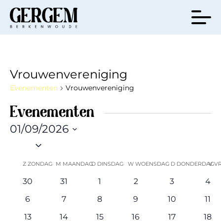
Vrouwenvereniging
Evenementen
Vrouwenvereniging
Evenementen
01/09/2026
Selecteer
een
Kalender
Z
ZONDAG
M
MAANDAG
D
DINSDAG
W
WOENSDAG
D
DONDERDAG
V
V
datum.
van
0
0
0
0
0
0
30
31
1
2
3
4
evenementen
evenementen
evenementen
evenementen
evenemente
eve
Evenementen
0
0
0
0
0
0
6
7
8
9
10
11
evenementen
evenementen
evenementen
evenementen
evenemente
eve
0
0
0
0
1
0
13
14
15
16
17
18