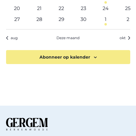
evenementen
evenementen
evenementen
evenementen
evenement
eve
0
0
0
0
0
0
20
21
22
23
24
25
evenementen
evenementen
evenementen
evenementen
evenemente
eve
0
0
0
0
1
0
27
28
29
30
1
2
evenementen
evenementen
evenementen
evenementen
evenement
eve
aug
Deze maand
okt
Abonneer op kalender