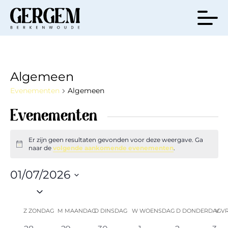
Algemeen
Evenementen
Algemeen
Evenementen
Er zijn geen resultaten gevonden voor deze weergave. Ga
Bericht
naar de
volgende aankomende evenementen
.
01/07/2026
Selecteer
een
Kalender
Z
ZONDAG
M
MAANDAG
D
DINSDAG
W
WOENSDAG
D
DONDERDAG
V
V
datum.