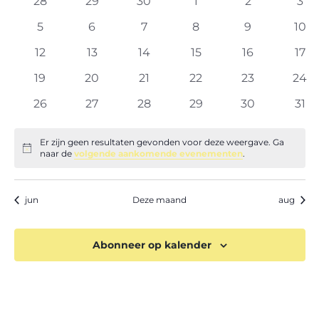
van
0
0
0
0
0
0
28
29
30
1
2
3
evenementen
evenementen
evenementen
evenementen
evenemente
eve
Evenementen
0
0
0
0
0
0
5
6
7
8
9
10
evenementen
evenementen
evenementen
evenementen
evenemente
eve
0
0
0
0
0
0
12
13
14
15
16
17
evenementen
evenementen
evenementen
evenementen
evenemente
eve
0
0
0
0
0
0
19
20
21
22
23
24
evenementen
evenementen
evenementen
evenementen
evenemente
eve
0
0
0
0
0
0
26
27
28
29
30
31
evenementen
evenementen
evenementen
evenementen
evenemente
eve
Er zijn geen resultaten gevonden voor deze weergave. Ga
Bericht
naar de
volgende aankomende evenementen
.
jun
Deze maand
aug
Abonneer op kalender