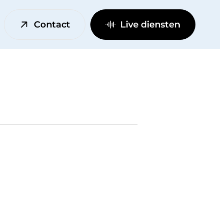
Contact
Live diensten
onge lofstem
hart en stem