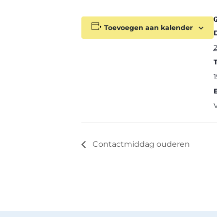
Toevoegen aan kalender
2
T
1
Contactmiddag ouderen