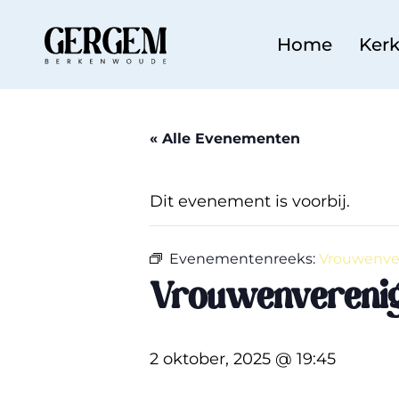
Home
Ker
Di
« Alle Evenementen
Ge
Wa
Dit evenement is voorbij.
Ni
Ca
Ze
Evenementenreeks:
Vrouwenve
Cr
Vrouwenvereni
Ke
2 oktober, 2025 @ 19:45