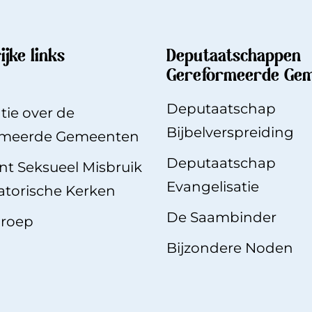
ijke links
Deputaatschappen
Gereformeerde Ge
Deputaatschap
tie over de
Bijbelverspreiding
rmeerde Gemeenten
Deputaatschap
t Seksueel Misbruik
Evangelisatie
torische Kerken
De Saambinde
r
roep
Bijzondere Noden